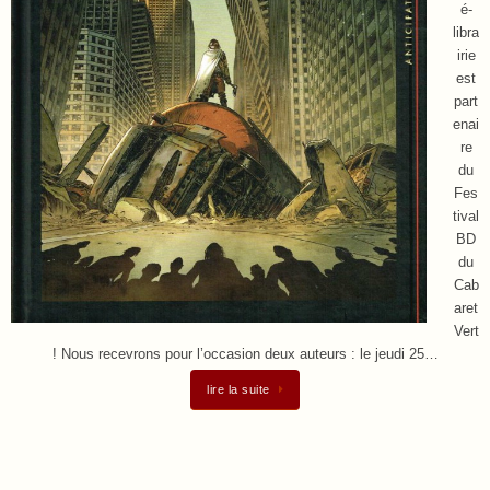
é-
libra
irie
est
part
enai
re
du
Fes
tival
BD
du
Cab
aret
Vert
! Nous recevrons pour l’occasion deux auteurs : le jeudi 25…
lire la suite