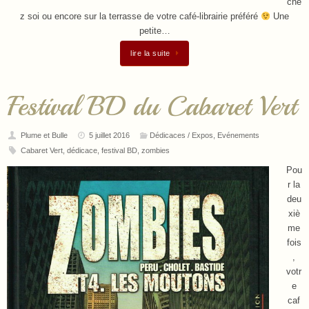
che
z soi ou encore sur la terrasse de votre café-librairie préféré
Une
petite…
lire la suite
Festival BD du Cabaret Vert
Plume et Bulle
5 juillet 2016
Dédicaces / Expos
,
Evénements
Cabaret Vert
,
dédicace
,
festival BD
,
zombies
Pou
r la
deu
xiè
me
fois
,
votr
e
caf