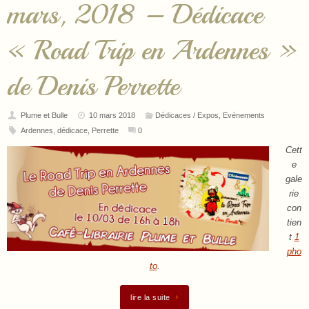
mars, 2018 – Dédicace
« Road Trip en Ardennes »
de Denis Perrette
Plume et Bulle
10 mars 2018
Dédicaces / Expos
,
Evénements
Ardennes
,
dédicace
,
Perrette
0
Cett
e
gale
rie
con
tien
t
1
pho
to
.
lire la suite