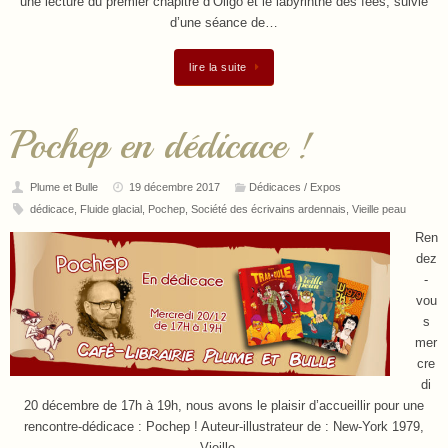
une lecture du premier chapitre d’Oligo et le labyrinthe des fées, suivie
d’une séance de…
lire la suite
Pochep en dédicace !
Plume et Bulle
19 décembre 2017
Dédicaces / Expos
dédicace
,
Fluide glacial
,
Pochep
,
Société des écrivains ardennais
,
Vieille peau
Ren
dez
-
vou
s
mer
cre
di
20 décembre de 17h à 19h, nous avons le plaisir d’accueillir pour une
rencontre-dédicace : Pochep ! Auteur-illustrateur de : New-York 1979,
Vieille…