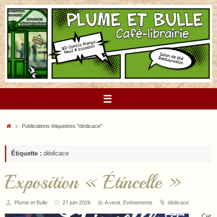
Passer
au
contenu
Accueil
Publications étiquetées "dédicace"
Étiquette :
dédicace
Exposition « Étincelle »
Plume et Bulle
27 juin 2026
A venir
,
Evénements
dédicace
Cet