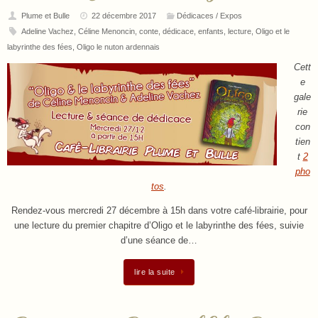
Plume et Bulle
22 décembre 2017
Dédicaces / Expos
Adeline Vachez
,
Céline Menoncin
,
conte
,
dédicace
,
enfants
,
lecture
,
Oligo et le
labyrinthe des fées
,
Oligo le nuton ardennais
Cett
e
gale
rie
con
tien
t
2
pho
tos
.
Rendez-vous mercredi 27 décembre à 15h dans votre café-librairie, pour
une lecture du premier chapitre d’Oligo et le labyrinthe des fées, suivie
d’une séance de…
lire la suite