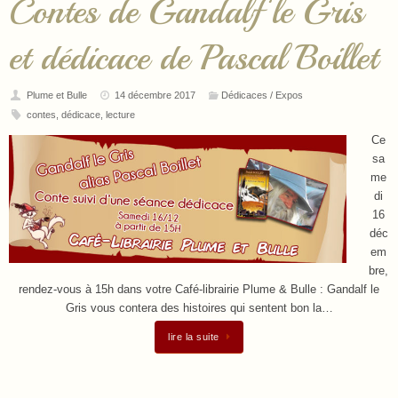
Contes de Gandalf le Gris
et dédicace de Pascal Boillet
Plume et Bulle
14 décembre 2017
Dédicaces / Expos
contes
,
dédicace
,
lecture
Ce
sa
me
di
16
déc
em
bre,
rendez-vous à 15h dans votre Café-librairie Plume & Bulle : Gandalf le
Gris vous contera des histoires qui sentent bon la…
lire la suite