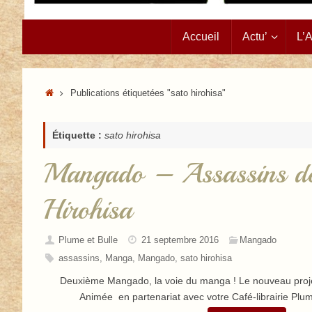
Passer
Accueil
Actu’
L’
au
contenu
Accueil
Publications étiquetées "sato hirohisa"
Étiquette :
sato hirohisa
Mangado – Assassins d
Hirohisa
Plume et Bulle
21 septembre 2016
Mangado
assassins
,
Manga
,
Mangado
,
sato hirohisa
Deuxième Mangado, la voie du manga ! Le nouveau proje
Animée en partenariat avec votre Café-librairie Plum