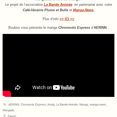
Le projet de l’association
La Bande Animée
en partenariat avec votre
Café-librairie Plume et Bulle
et
Manga-News
.
Plus d’info
>> ICI <<
Boubou vous présente le manga
Chronoctis Express
d’
AERINN
:
AERINN
,
Chronoctis Express
,
Kotoji
,
La Bande Animée
,
Manga
,
manga-news
,
Mangado
.
Favori
.