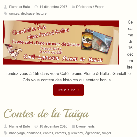
Plume et Bulle
14 décembre 2017
Dédicaces / Expos
contes
,
dédicace
,
lecture
Ce
sa
me
di
16
déc
em
bre,
rendez-vous à 15h dans votre Café-librairie Plume & Bulle : Gandalf le
Gris vous contera des histoires qui sentent bon la…
lire la suite
Contes de la Taïga
Plume et Bulle
18 décembre 2016
Evénements
baba yaga
,
chansons
,
contes
,
enfants
,
guicokami
,
légendaire
,
roi gel