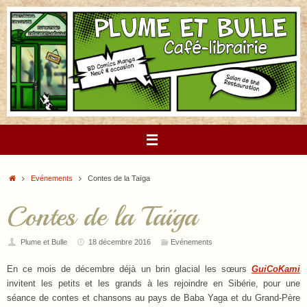
Passer
au
contenu
Accueil
Evénements
Contes de la Taïga
Contes de la Taïga
Plume et Bulle
18 décembre 2016
Evénements
En ce mois de décembre déjà un brin glacial les sœurs
GuiCoKami
invitent les petits et les grands à les rejoindre en Sibérie, pour une
séance de contes et chansons au pays de Baba Yaga et du Grand-Père