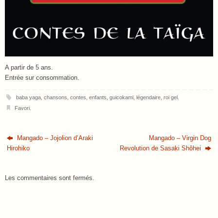
A partir de 5 ans.
Entrée sur consommation.
baba yaga
,
chansons
,
contes
,
enfants
,
guicokami
,
légendaire
,
roi gel
.
Favori
.
Mangado – Jojolion d’Araki
Mangado – Virgin Dog
Hirohiko
Revolution de Sasaki Shôhei
Les commentaires sont fermés.