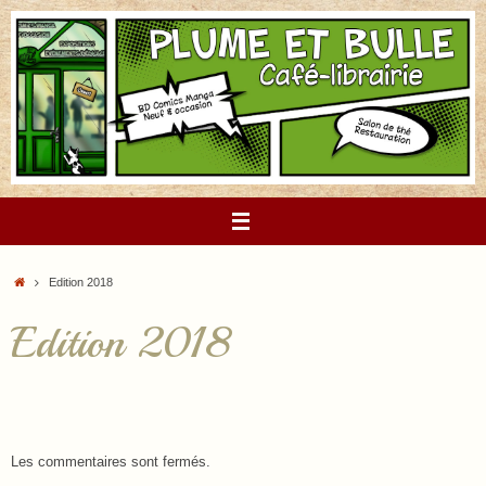
Passer
au
contenu
Accueil
Edition 2018
Edition 2018
Les commentaires sont fermés.