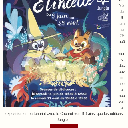
été,
du
9
juin
au
29
aoû
t,
vien
s
déc
ouv
rir
notr
e
nou
vell
e
exposition en partenariat avec le Cabaret vert BD ainsi que les éditions
Jungle…