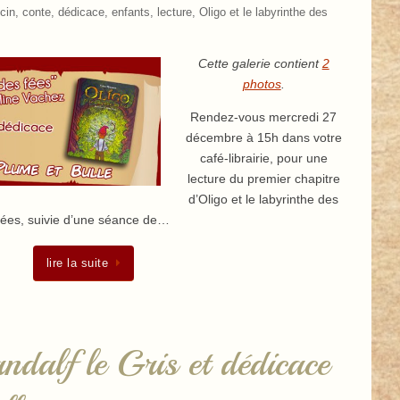
cin
,
conte
,
dédicace
,
enfants
,
lecture
,
Oligo et le labyrinthe des
Cette galerie contient
2
photos
.
Rendez-vous mercredi 27
décembre à 15h dans votre
café-librairie, pour une
lecture du premier chapitre
d’Oligo et le labyrinthe des
fées, suivie d’une séance de…
lire la suite
ndalf le Gris et dédicace