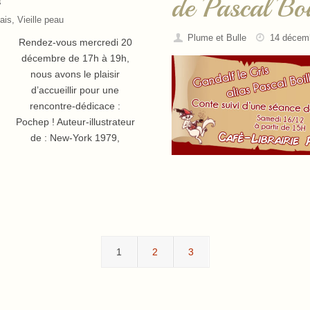
de Pascal Boi
s
ais
,
Vieille peau
Plume et Bulle
14 décem
Rendez-vous mercredi 20
décembre de 17h à 19h,
nous avons le plaisir
d’accueillir pour une
rencontre-dédicace :
Pochep ! Auteur-illustrateur
de : New-York 1979,
1
2
3