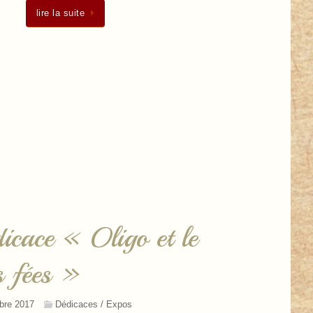
lire la suite
dicace « Oligo et le
s fées »
bre 2017
Dédicaces / Expos