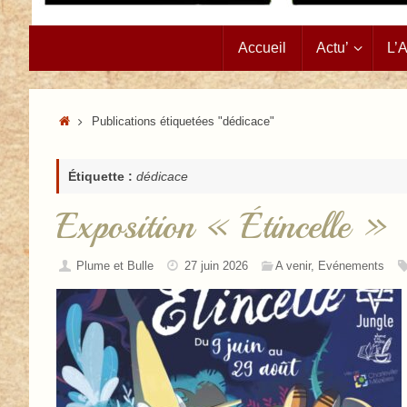
Passer
Accueil
Actu’
L’
au
contenu
Accueil
Publications étiquetées "dédicace"
Étiquette :
dédicace
Exposition « Étincelle »
Plume et Bulle
27 juin 2026
A venir
,
Evénements