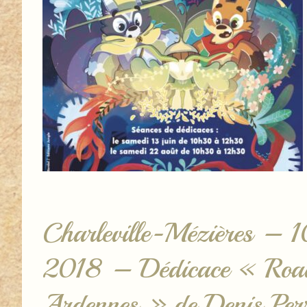
Charleville-Mézières – 1
2018 – Dédicace « Road
Ardennes » de Denis Perr