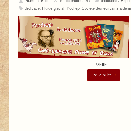
Plume et Bulle
19 décembre 2017
Dédicaces / Expo
dédicace
,
Fluide glacial
,
Pochep
,
Société des écrivains ardenn
Vieille…
lire la suite