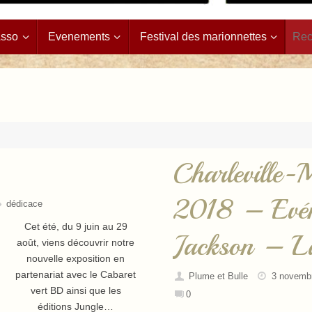
Asso
Evenements
Festival des marionnettes
Charleville-
2018 – Evén
dédicace
Cet été, du 9 juin au 29
Jackson – L
août, viens découvrir notre
nouvelle exposition en
partenariat avec le Cabaret
Plume et Bulle
3 novemb
vert BD ainsi que les
0
éditions Jungle…