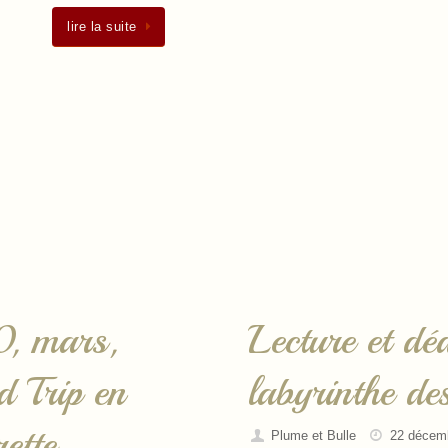
lire la suite
0, mars,
Lecture et dé
 Trip en
labyrinthe de
ette
Plume et Bulle
22 décem