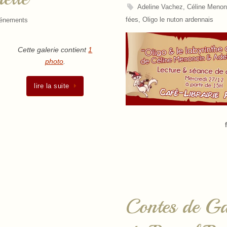
Adeline Vachez
,
Céline Menon
fées
,
Oligo le nuton ardennais
énements
Cette galerie contient
1
photo
.
lire la suite
Contes de Ga