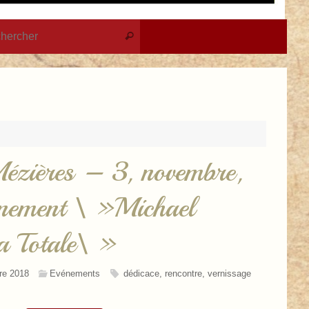
Recherche pour :
Rechercher
Mézières – 3, novembre,
ement \ »Michael
a Totale\ »
re 2018
Evénements
dédicace
,
rencontre
,
vernissage