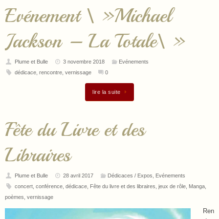
Evénement \ »Michael
Jackson – La Totale\ »
Plume et Bulle
3 novembre 2018
Evénements
dédicace
,
rencontre
,
vernissage
0
lire la suite
Fête du Livre et des
Libraires
Plume et Bulle
28 avril 2017
Dédicaces / Expos
,
Evénements
concert
,
conférence
,
dédicace
,
Fête du livre et des libraires
,
jeux de rôle
,
Manga
,
poèmes
,
vernissage
Ren