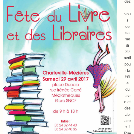
dez
-
vou
s
ce
sa
me
di
29
avril
pou
r la
Fêt
e
du
Livr
e et
des
Libr
aire
s !
Rue