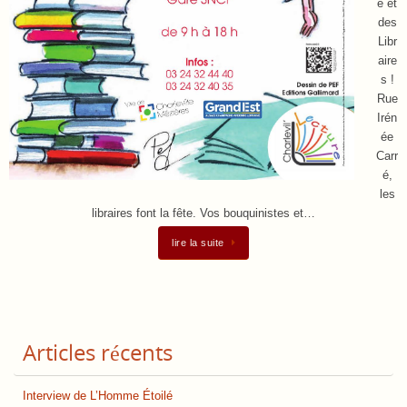
e et
des
Libr
aire
s !
Rue
Irén
ée
Carr
é,
les
libraires font la fête. Vos bouquinistes et…
lire la suite
Articles récents
Interview de L’Homme Étoilé