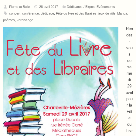
Plume et Bulle
28 avril 2017
Dédicaces / Expos
,
Evénements
concert
,
conférence
,
dédicace
,
Fête du livre et des libraires
,
jeux de rôle
,
Manga
,
poèmes
,
vernissage
Ren
dez
-
vou
s
ce
sa
me
di
29
avril
pou
r la
Fêt
e
du
Livr