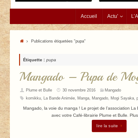
Passer
Accueil
Actu’
L’
au
contenu
Accueil
Publications étiquetées "pupa"
Étiquette :
pupa
Mangado – Pupa de Mog
Plume et Bulle
30 novembre 2016
Mangado
komikku
,
La Bande Animée
,
Manga
,
Mangado
,
Mogi Sayaka
,
Mangado, la voie du manga ! Le projet de l’association L
avec votre Café-librairie Plume et Bulle. Plu
lire la suite