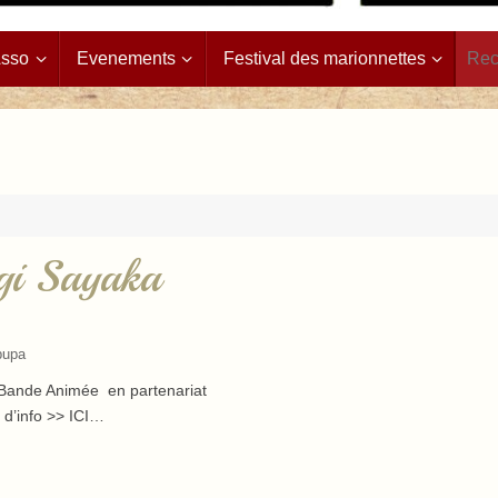
Asso
Evenements
Festival des marionnettes
i Sayaka
pupa
a Bande Animée en partenariat
s d’info >> ICI…