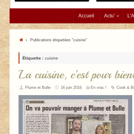
Passer
Accueil
Actu’
L’
au
contenu
Accueil
Publications étiquetées "cuisine"
Étiquette :
cuisine
La cuisine, c’est pour bien
Plume et Bulle
16 juin 2016
En vrac !
Cook & B