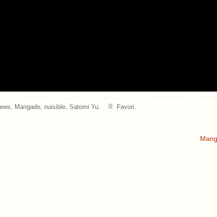
news
,
Mangado
,
nuisible
,
Satomi Yu
.
Favori
.
Manga