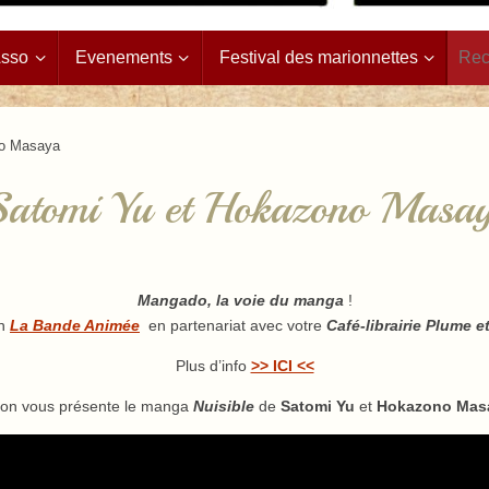
Asso
Evenements
Festival des marionnettes
no Masaya
Satomi Yu et Hokazono Masa
Mangado, la voie du manga
!
on
La Bande Animée
en partenariat avec votre
Café-librairie Plume e
Plus d’info
>> ICI <<
on vous présente le manga
Nuisible
de
Satomi Yu
et
Hokazono Mas