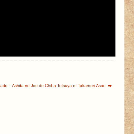
do – Ashita no Joe de Chiba Tetsuya et Takamori Asao