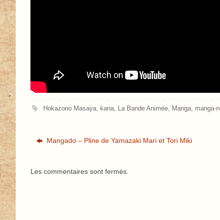
Hokazono Masaya
,
kana
,
La Bande Animée
,
Manga
,
manga-
Mangado – Pline de Yamazaki Mari et Tori Miki
Les commentaires sont fermés.