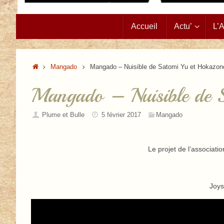
Passer
Accueil
Actu’
L’
au
contenu
Accueil
Mangado
Mangado – Nuisible de Satomi Yu et Hokazo
Mangado – Nuisible de 
Plume et Bulle
5 février 2017
Mangado
Le projet de l’associati
Joys