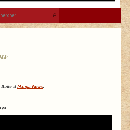
Recherche pour :
Rechercher
ya
t Bulle
et
Manga-News
.
aya
: