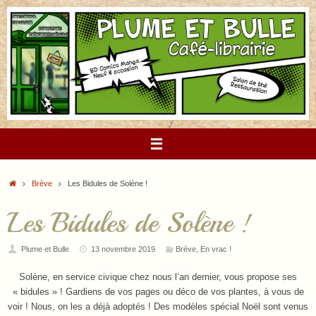
Passer
au
contenu
Accueil
Brève
Les Bidules de Solène !
Les Bidules de Solène !
Plume et Bulle
13 novembre 2019
Brève
,
En vrac !
Solène, en service civique chez nous l’an dernier, vous propose ses
« bidules » ! Gardiens de vos pages ou déco de vos plantes, à vous de
voir ! Nous, on les a déjà adoptés ! Des modèles spécial Noël sont venus