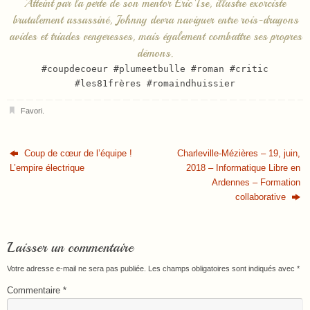
Atteint par la perte de son mentor Eric Tse, illustre exorciste
brutalement assassiné, Johnny devra naviguer entre rois-dragons
avides et triades vengeresses, mais également combattre ses propres
démons.
#coupdecoeur #plumeetbulle #roman #critic
#les81frères #romaindhuissier
Favori
.
Coup de cœur de l’équipe !
Charleville-Mézières – 19, juin,
L’empire électrique
2018 – Informatique Libre en
Ardennes – Formation
collaborative
Laisser un commentaire
Votre adresse e-mail ne sera pas publiée.
Les champs obligatoires sont indiqués avec
*
Commentaire
*