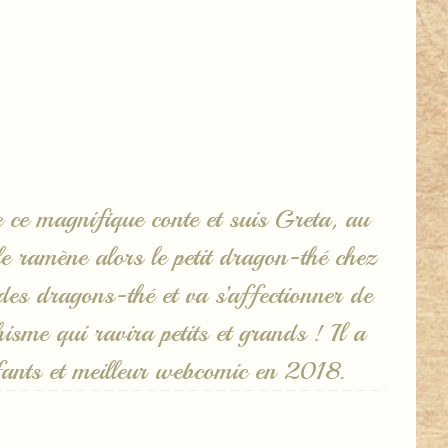
e ce magnifique conte et suis Greta, au
le ramène alors le petit dragon-thé chez
 des dragons-thé et va s’affectionner de
sme qui ravira petits et grands ! Il a
fants et meilleur webcomic en 2018.