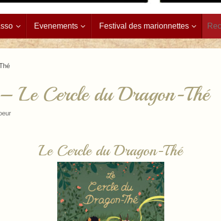
Asso
Evenements
Festival des marionnettes
-Thé
e – Le Cercle du Dragon-Thé
oeur
Le Cercle du Dragon-Thé