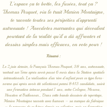
L’espace ça te botte, les fusées, tout ça ?
Thomas Pesquet, via le trait Marion Montaigne,
te raconte toutes ses péripéties d’apprenti
astronaute ! Anecdotes marrantes qui découlent
pourtant de la réalité qu’il a dû affronter et
dessins simples mais efficaces, on vote pour !
Résumé :
Le 2 juin dernier, le Français Thomas Pesquet, 38 ans, astronaute,
rentrait sur Terre après avoir passé 6 mois dans la Station spatiale
internationale. La réalisation d’un rêve d’enfant pour ce type hors-
norme qui après avoir été sélectionné parmi 8413 candidats, suivit
une formation intense pendant 7 ans, entre Cologne, Moscou,
Houston et Baïkonour… Dans cette bande dessinée de reportage,
Marion Montaigne raconte avec humour – sa marque de fabrique
– le parcours de ce héros depuis sa sélection, puis sa formation