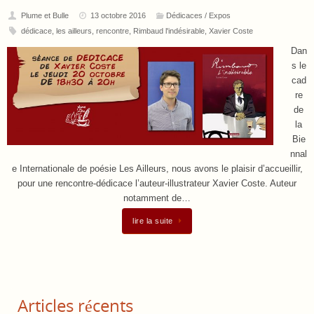
Plume et Bulle
13 octobre 2016
Dédicaces / Expos
dédicace
,
les ailleurs
,
rencontre
,
Rimbaud l'indésirable
,
Xavier Coste
Dan
s le
cad
re
de
la
Bie
nnal
e Internationale de poésie Les Ailleurs, nous avons le plaisir d’accueillir,
pour une rencontre-dédicace l’auteur-illustrateur Xavier Coste. Auteur
notamment de…
lire la suite
Articles récents