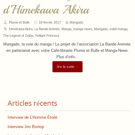
d’Himekawa Akira
Plume et Bulle
18 février 2017
Mangado
Himekawa Akira
,
La Bande Animée
,
Manga
,
manga-news
,
Mangado
,
soleil manga
,
The Legend of Zelda
,
Twilight Princess
Mangado, la voie du manga ! Le projet de l’association La Bande Animée
en partenariat avec votre Café-librairie Plume et Bulle et Manga-News.
Plus d’info…
lire la suite
Articles récents
Interview de L’Homme Étoilé
Interview Jim Bishop