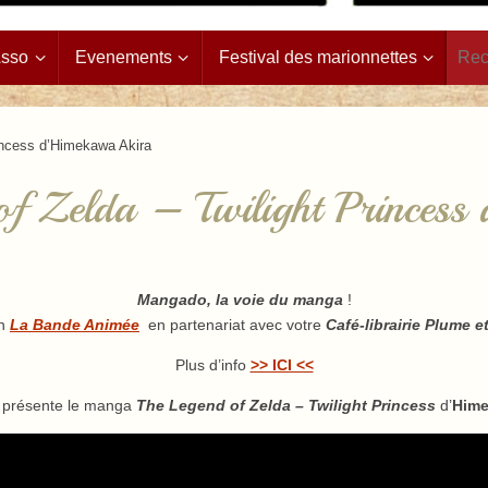
Asso
Evenements
Festival des marionnettes
incess d’Himekawa Akira
f Zelda – Twilight Princess
Mangado, la voie du manga
!
on
La Bande Animée
en partenariat avec votre
Café-librairie Plume e
Plus d’info
>> ICI <<
 présente le manga
The Legend of Zelda – Twilight Princess
d’
Hime