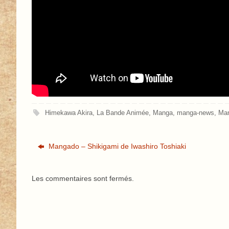
Himekawa Akira
,
La Bande Animée
,
Manga
,
manga-news
,
Ma
Mangado – Shikigami de Iwashiro Toshiaki
Les commentaires sont fermés.