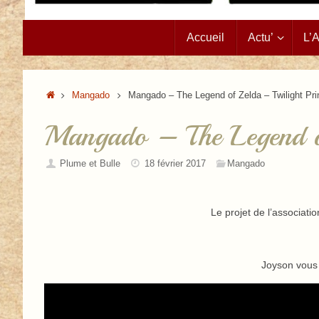
Passer
Accueil
Actu’
L’
au
contenu
Accueil
Mangado
Mangado – The Legend of Zelda – Twilight Pr
Mangado – The Legend o
Plume et Bulle
18 février 2017
Mangado
Le projet de l’associati
Joyson vous