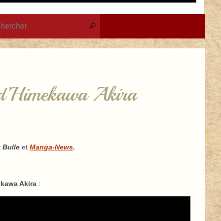
Recherche pour :
Rechercher
 d’Himekawa Akira
t Bulle
et
Manga-News
.
kawa Akira
: