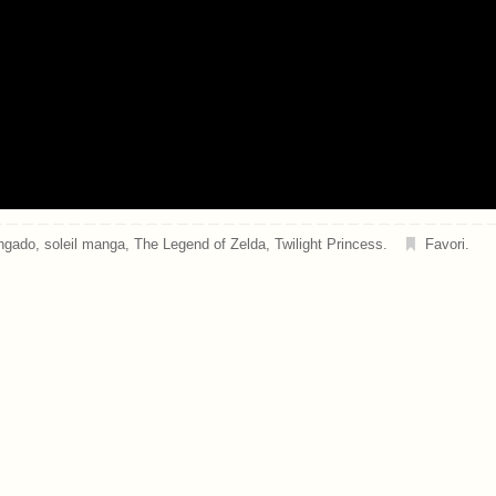
ngado
,
soleil manga
,
The Legend of Zelda
,
Twilight Princess
.
Favori
.