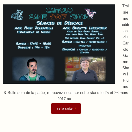
Troi
siè
me
éditi
on
du
Car
olo
Ga
me
Sho
w !
Plu
me
& Bulle sera de la partie, retrouvez-nous sur notre stand le 25 et 26 mars
2017 au…
lire la suite