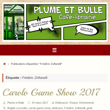
Passer
au
contenu
Accueil
Publications étiquetées "Frédéric Zolfanelli"
Étiquette :
Frédéric Zolfanelli
Carolo Game Show 2017
Plume et Bulle
24 mars 2017
Dédicaces / Expos
,
Evénements
Brigitte Lecordier
,
carolo game show
,
dédicace
,
Frédéric Zolfanelli
,
geek