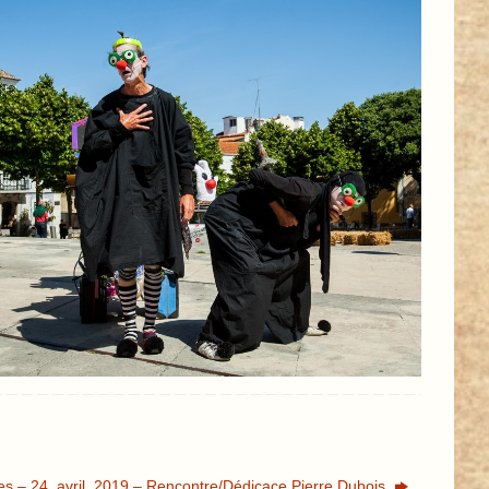
es – 24, avril, 2019 – Rencontre/Dédicace Pierre Dubois