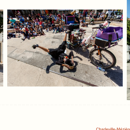
Charleville-Mézièr