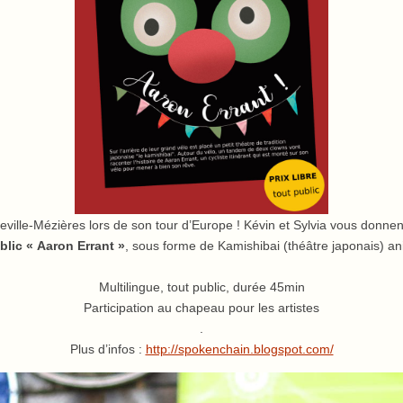
leville-Mézières lors de son tour d’Europe ! Kévin et Sylvia vous donn
blic « Aaron Errant »
, sous forme de Kamishibai (théâtre japonais) 
Multilingue, tout public, durée 45min
Participation au chapeau pour les artistes
.
Plus d’infos :
http://spokenchain.blogspot.com/