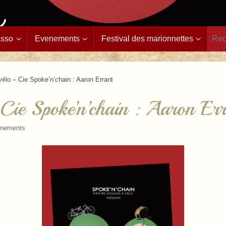
Asso
Evenements
Festival des marionnettes
élo – Cie Spoke’n’chain : Aaron Errant
Cie Spoke’n’chain : Aaron Er
nements