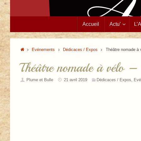
Passer
Accueil
Actu’
L’
au
contenu
Accueil
Evénements
Dédicaces / Expos
Théâtre nomade à v
Théâtre nomade à vélo – 
Plume et Bulle
21 avril 2019
Dédicaces / Expos
,
Evé