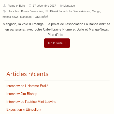
Plume et Bulle
17 décembre 2017
Mangado
black box
,
Bunza l'insouciant
,
ISHIKAWA Saburô
,
La Bande Animée
,
Manga
,
manga-news
,
Mangado
,
TOKI Shôzô
Mangado, la voie du manga ! Le projet de l’association La Bande Animée
en partenariat avec votre Café-librairie Plume et Bulle et Manga-News.
Plus d’info…
lire la suite
Articles récents
Interview de L’Homme Étoilé
Interview Jim Bishop
Interview de l’autrice Mini Ludvine
Exposition « Étincelle »