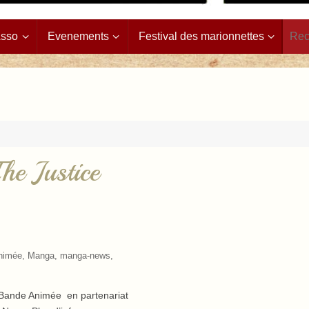
Asso
Evenements
Festival des marionnettes
e Justice
nimée
,
Manga
,
manga-news
,
a Bande Animée en partenariat