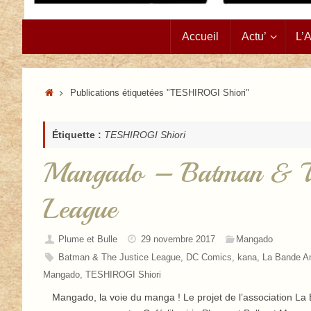
Passer
Accueil
Actu’
L’
au
contenu
Accueil
Publications étiquetées "TESHIROGI Shiori"
Étiquette :
TESHIROGI Shiori
Mangado – Batman & Th
League
Plume et Bulle
29 novembre 2017
Mangado
Batman & The Justice League
,
DC Comics
,
kana
,
La Bande A
Mangado
,
TESHIROGI Shiori
Mangado, la voie du manga ! Le projet de l’association L