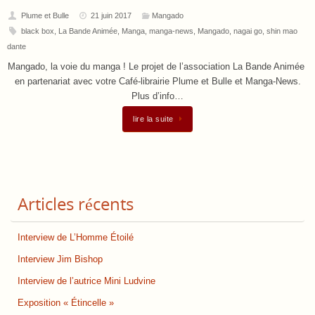
Plume et Bulle
21 juin 2017
Mangado
black box
,
La Bande Animée
,
Manga
,
manga-news
,
Mangado
,
nagai go
,
shin mao
dante
Mangado, la voie du manga ! Le projet de l’association La Bande Animée
en partenariat avec votre Café-librairie Plume et Bulle et Manga-News.
Plus d’info…
lire la suite
Articles récents
Interview de L’Homme Étoilé
Interview Jim Bishop
Interview de l’autrice Mini Ludvine
Exposition « Étincelle »