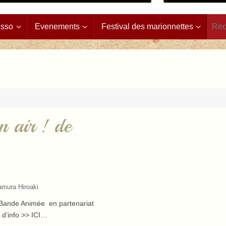
Asso
Evenements
Festival des marionnettes
 air ! de
mura Hiroaki
a Bande Animée en partenariat
s d’info >> ICI…