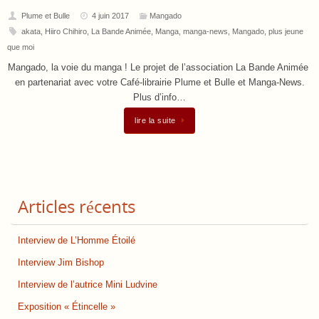
Plume et Bulle
4 juin 2017
Mangado
akata
,
Hiiro Chihiro
,
La Bande Animée
,
Manga
,
manga-news
,
Mangado
,
plus jeune
que moi
Mangado, la voie du manga ! Le projet de l’association La Bande Animée
en partenariat avec votre Café-librairie Plume et Bulle et Manga-News.
Plus d’info…
lire la suite
Articles récents
Interview de L’Homme Étoilé
Interview Jim Bishop
Interview de l’autrice Mini Ludvine
Exposition « Étincelle »