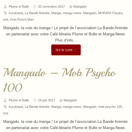
Plume et Bulle
20 novembre 2017
Mangado
kurokawa
,
La Bande Animée
,
Manga
,
manga-news
,
Mangado
,
MURATA Yûsuke
,
one
,
One-Punch Man
Mangado, la voie du manga ! Le projet de l’association La Bande Animée
en partenariat avec votre Café-librairie Plume et Bulle et Manga-News.
Plus d’info…
lire la suite
Mangado – Mob Psycho
100
Plume et Bulle
24 juin 2017
Mangado
kurokawa
,
La Bande Animée
,
Manga
,
manga-news
,
Mangado
,
mob psycho 100
,
one
Mangado, la voie du manga ! Le projet de l’association La Bande Animée
en partenariat avec votre Café-librairie Plume et Bulle et Manga-News.