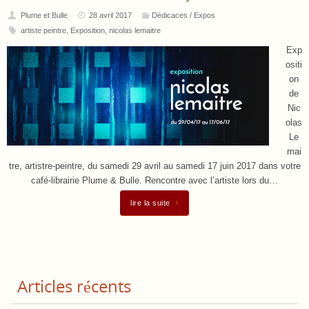
Plume et Bulle
28 avril 2017
Dédicaces / Expos
artiste peintre
,
Exposition
,
nicolas lemaitre
Exp
ositi
on
de
Nic
olas
Le
mai
tre, artistre-peintre, du samedi 29 avril au samedi 17 juin 2017 dans votre
café-librairie Plume & Bulle. Rencontre avec l’artiste lors du…
lire la suite
Articles récents