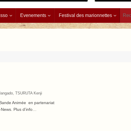
Asso
Evenements
Festival des marionnettes
angado
,
TSURUTA Kenji
a Bande Animée en partenariat
a-News. Plus d’info…