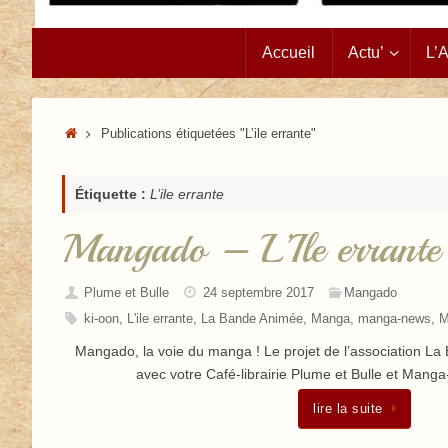
Passer
Accueil
Actu’
L’
au
contenu
Accueil
Publications étiquetées "L’ile errante"
Étiquette :
L’ile errante
Mangado – L’Ile errante
Plume et Bulle
24 septembre 2017
Mangado
ki-oon
,
L'ile errante
,
La Bande Animée
,
Manga
,
manga-news
,
M
Mangado, la voie du manga ! Le projet de l’association L
avec votre Café-librairie Plume et Bulle et Mang
lire la suite