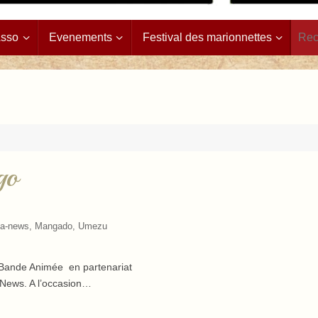
Asso
Evenements
Festival des marionnettes
go
a-news
,
Mangado
,
Umezu
a Bande Animée en partenariat
a-News. A l’occasion…