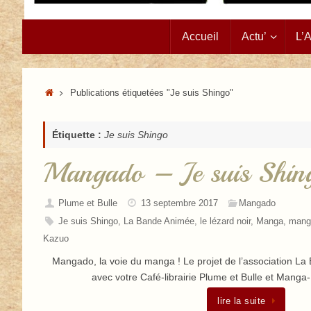
Passer
Accueil
Actu’
L’
au
contenu
Accueil
Publications étiquetées "Je suis Shingo"
Étiquette :
Je suis Shingo
Mangado – Je suis Shin
Plume et Bulle
13 septembre 2017
Mangado
Je suis Shingo
,
La Bande Animée
,
le lézard noir
,
Manga
,
mang
Kazuo
Mangado, la voie du manga ! Le projet de l’association L
avec votre Café-librairie Plume et Bulle et Mang
lire la suite