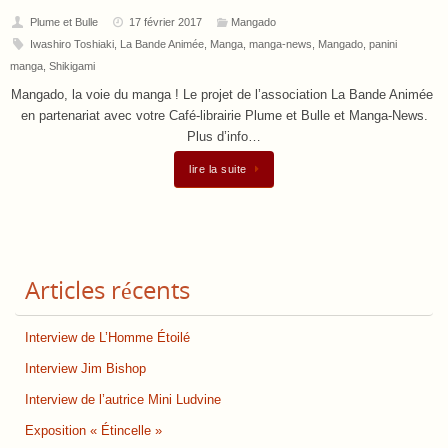
Plume et Bulle
17 février 2017
Mangado
Iwashiro Toshiaki
,
La Bande Animée
,
Manga
,
manga-news
,
Mangado
,
panini
manga
,
Shikigami
Mangado, la voie du manga ! Le projet de l’association La Bande Animée
en partenariat avec votre Café-librairie Plume et Bulle et Manga-News.
Plus d’info…
lire la suite
Articles récents
Interview de L’Homme Étoilé
Interview Jim Bishop
Interview de l’autrice Mini Ludvine
Exposition « Étincelle »