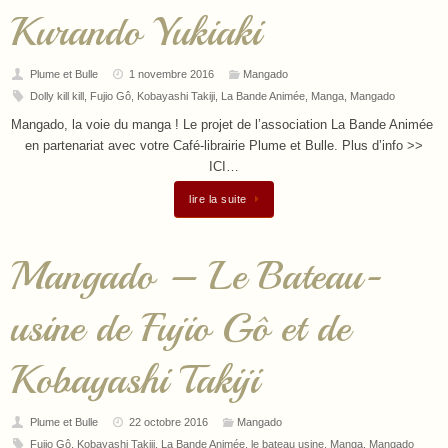
Kurando Yukiaki
Plume et Bulle
1 novembre 2016
Mangado
Dolly kill kill
,
Fujio Gô
,
Kobayashi Takiji
,
La Bande Animée
,
Manga
,
Mangado
Mangado, la voie du manga ! Le projet de l’association La Bande Animée
en partenariat avec votre Café-librairie Plume et Bulle. Plus d’info >>
ICI…
lire la suite
Mangado – Le Bateau-
usine de Fujio Gô et de
Kobayashi Takiji
Plume et Bulle
22 octobre 2016
Mangado
Fujio Gô
,
Kobayashi Takiji
,
La Bande Animée
,
le bateau usine
,
Manga
,
Mangado