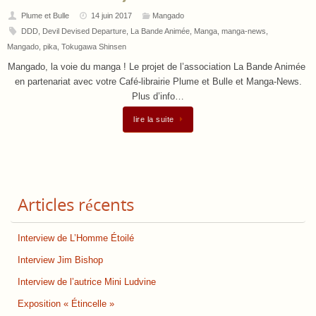
Plume et Bulle
14 juin 2017
Mangado
DDD
,
Devil Devised Departure
,
La Bande Animée
,
Manga
,
manga-news
,
Mangado
,
pika
,
Tokugawa Shinsen
Mangado, la voie du manga ! Le projet de l’association La Bande Animée
en partenariat avec votre Café-librairie Plume et Bulle et Manga-News.
Plus d’info…
lire la suite
Articles récents
Interview de L’Homme Étoilé
Interview Jim Bishop
Interview de l’autrice Mini Ludvine
Exposition « Étincelle »