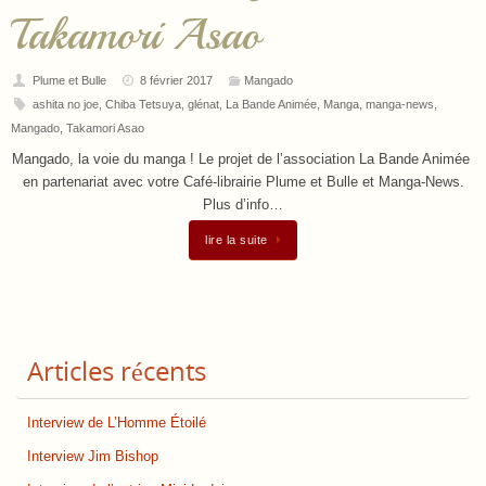
Takamori Asao
Plume et Bulle
8 février 2017
Mangado
ashita no joe
,
Chiba Tetsuya
,
glénat
,
La Bande Animée
,
Manga
,
manga-news
,
Mangado
,
Takamori Asao
Mangado, la voie du manga ! Le projet de l’association La Bande Animée
en partenariat avec votre Café-librairie Plume et Bulle et Manga-News.
Plus d’info…
lire la suite
Articles récents
Interview de L’Homme Étoilé
Interview Jim Bishop