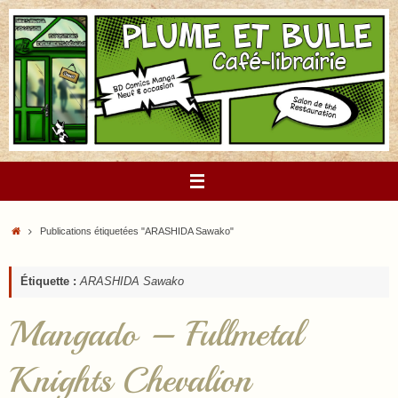
Passer
au
contenu
Accueil
Publications étiquetées "ARASHIDA Sawako"
Étiquette :
ARASHIDA Sawako
Mangado – Fullmetal
Knights Chevalion