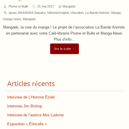
Plume et Bulle
21 mai 2017
Mangado
akata
,
ARASHIDA Sawako
,
fullmetal knights chevalion
,
La Bande Animée
,
Manga
,
manga-news
,
Mangado
Mangado, la voie du manga ! Le projet de l’association La Bande Animée
en partenariat avec votre Café-librairie Plume et Bulle et Manga-News.
Plus d’info…
lire la suite
Articles récents
Interview de L’Homme Étoilé
Interview Jim Bishop
Interview de l’autrice Mini Ludvine
Exposition « Étincelle »