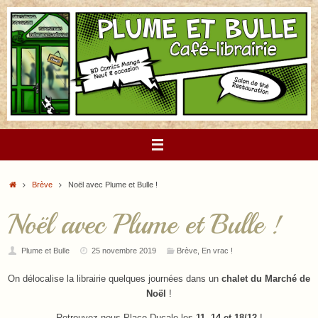
Passer
au
contenu
Accueil
Brève
Noël avec Plume et Bulle !
Noël avec Plume et Bulle !
Plume et Bulle
25 novembre 2019
Brève
,
En vrac !
On délocalise la librairie quelques journées dans un
chalet du Marché de
Noël
!
Retrouvez-nous Place Ducale les
11, 14 et 18/12
!