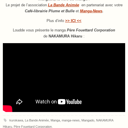
Le projet de l’association
La Bande Animée
en partenariat avec votre
Café-librairie Plume et Bulle
et
Manga-News
.
Plus d’info
>> ICI <<
Loudde vous présente le manga
Père Fouettard Corporation
de
NAKAMURA Hikaru
:
kurokawa
,
La Bande Animée
,
Manga
,
manga-news
,
Mangado
,
NAKAMURA
Hikaru
,
Père Fouettard Corporation
.