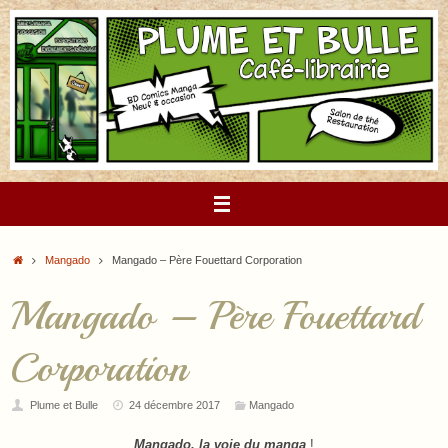
Passer
au
contenu
Accueil
Mangado
Mangado – Père Fouettard Corporation
Mangado – Père Fouettard
Corporation
Plume et Bulle
24 décembre 2017
Mangado
Mangado, la voie du manga
!