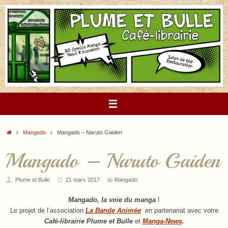
Passer
au
contenu
Accueil
Mangado
Mangado – Naruto Gaiden
Mangado – Naruto Gaiden
Plume et Bulle
21 mars 2017
Mangado
Mangado, la voie du manga
!
Le projet de l’association
La Bande Animée
en partenariat avec votre
Café-librairie Plume et Bulle
et
Manga-News
.