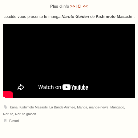
Plus d’info
>> ICI <<
Loudde vous présente le manga
Naruto Gaiden
de
Kishimoto Masashi
:
kana
,
Kishimoto Masashi
,
La Bande Animée
,
Manga
,
manga-news
,
Mangado
,
Naruto
,
Naruto gaiden
.
Favori
.