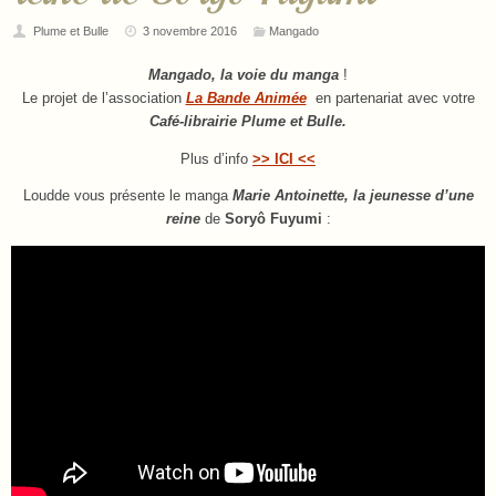
Plume et Bulle
3 novembre 2016
Mangado
Mangado, la voie du manga
!
Le projet de l’association
La Bande Animée
en partenariat avec votre
Café-librairie Plume et Bulle
.
Plus d’info
>> ICI <<
Loudde vous présente le manga
Marie Antoinette, la jeunesse d’une
reine
de
Soryô Fuyumi
: