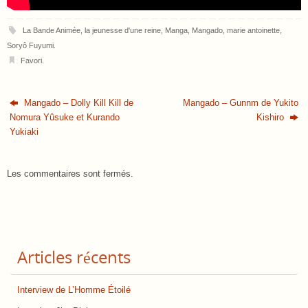
La Bande Animée
,
la jeunesse d'une reine
,
Manga
,
Mangado
,
marie antoinette
,
Soryô Fuyumi
.
Favori
.
Mangado – Dolly Kill Kill de
Mangado – Gunnm de Yukito
Nomura Yûsuke et Kurando
Kishiro
Yukiaki
Les commentaires sont fermés.
Articles récents
Interview de L’Homme Étoilé