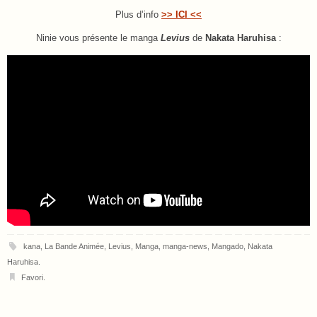
Plus d’info
>> ICI <<
Ninie vous présente le manga
Levius
de
Nakata Haruhisa
:
kana
,
La Bande Animée
,
Levius
,
Manga
,
manga-news
,
Mangado
,
Nakata
Haruhisa
.
Favori
.