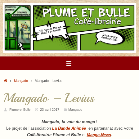
Passer
au
contenu
Accueil
Mangado
Mangado – Levius
Mangado – Levius
Plume et Bulle
23 avril 2017
Mangado
Mangado, la voie du manga
!
Le projet de l’association
La Bande Animée
en partenariat avec votre
Café-librairie Plume et Bulle
et
Manga-News
.