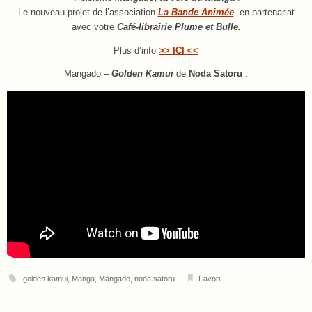
Le nouveau projet de l’association
La Bande Animée
en partenariat
avec votre
Café-librairie Plume et Bulle
.
Plus d’info
>> ICI <<
Mangado –
Golden Kamui
de
Noda Satoru
:
golden kamui
,
Manga
,
Mangado
,
noda satoru
.
Favori
.