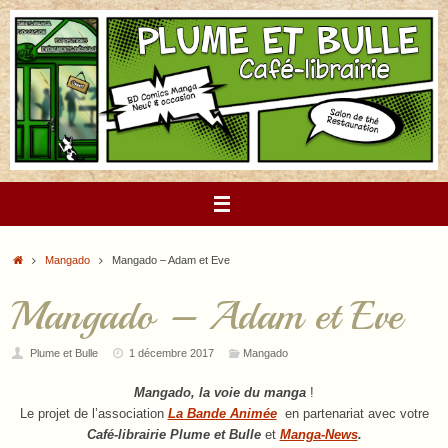
Passer
au
contenu
Accueil
Mangado
Mangado – Adam et Eve
Mangado – Adam et Eve
Plume et Bulle
1 décembre 2017
Mangado
Mangado, la voie du manga
!
Le projet de l’association
La Bande Animée
en partenariat avec votre
Café-librairie Plume et Bulle
et
Manga-News
.