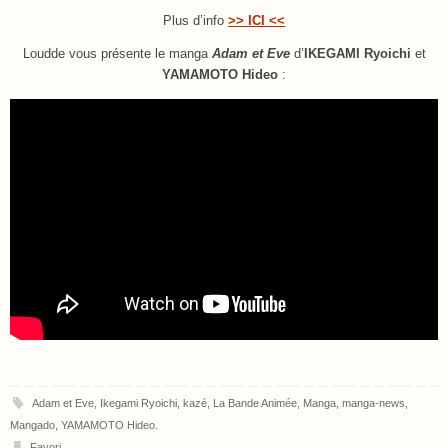
Plus d’info
>> ICI <<
Loudde vous présente le manga
Adam et Eve
d’
IKEGAMI Ryoichi
et
YAMAMOTO Hideo
:
Adam et Eve
,
Ikegami Ryoichi
,
kazé
,
La Bande Animée
,
Manga
,
manga-news
,
Mangado
,
YAMAMOTO Hideo
.
Favori
.