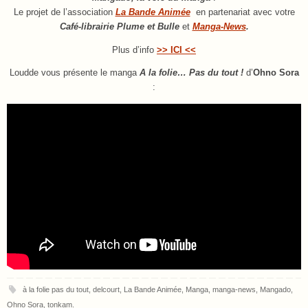
Le projet de l’association
La Bande Animée
en partenariat avec votre
Café-librairie Plume et Bulle
et
Manga-News
.
Plus d’info
>> ICI <<
Loudde vous présente le manga
A la folie… Pas du tout !
d’
Ohno Sora
:
à la folie pas du tout
,
delcourt
,
La Bande Animée
,
Manga
,
manga-news
,
Mangado
,
Ohno Sora
,
tonkam
.