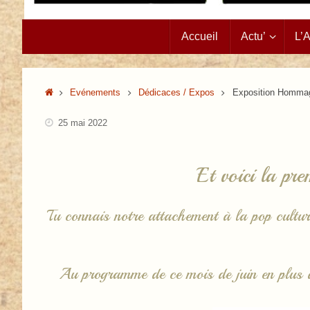
Passer
Accueil
Actu’
L’
au
contenu
Accueil
Evénements
Dédicaces / Expos
Exposition Hommag
25 mai 2022
Et voici la pre
Tu connais notre attachement à la pop culture
Au programme de ce mois de juin en plus d