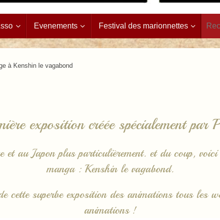
Asso
Evenements
Festival des marionnettes
e à Kenshin le vagabond
mière exposition créée spécialement par 
 et au Japon plus particulièrement. et du coup, voic
manga : Kenshin le vagabond.
e cette superbe exposition des animations tous les w
animations !