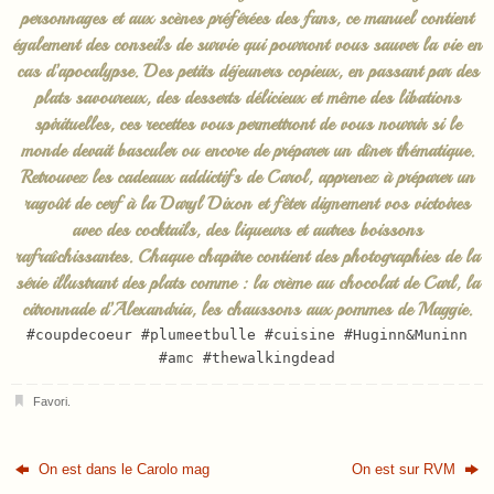
personnages et aux scènes préférées des fans, ce manuel contient
également des conseils de survie qui pourront vous sauver la vie en
cas d’apocalypse. Des petits déjeuners copieux, en passant par des
plats savoureux, des desserts délicieux et même des libations
spirituelles, ces recettes vous permettront de vous nourrir si le
monde devait basculer ou encore de préparer un dîner thématique.
Retrouvez les cadeaux addictifs de Carol, apprenez à préparer un
ragoût de cerf à la Daryl Dixon et fêter dignement vos victoires
avec des cocktails, des liqueurs et autres boissons
rafraîchissantes. Chaque chapitre contient des photographies de la
série illustrant des plats comme : la crème au chocolat de Carl, la
citronnade d’Alexandria, les chaussons aux pommes de Maggie.
#coupdecoeur #plumeetbulle #cuisine #Huginn&Muninn
#amc #thewalkingdead
Favori
.
On est dans le Carolo mag
On est sur RVM