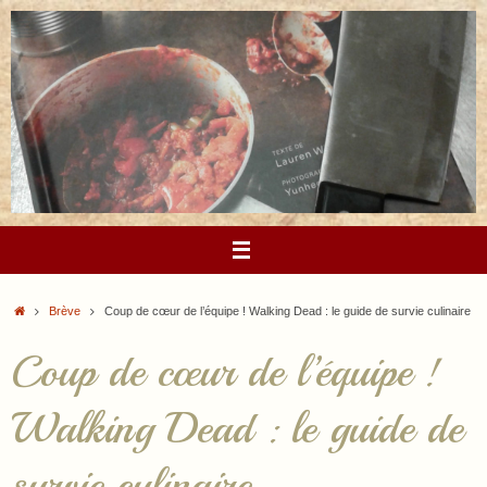
Passer
au
contenu
Accueil
Brève
Coup de cœur de l’équipe ! Walking Dead : le guide de survie culinaire
Coup de cœur de l’équipe !
Walking Dead : le guide de
survie culinaire