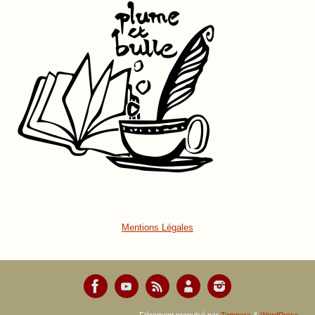
Mentions Légales
Fièrement propulsé par
Tempera
&
WordPress.