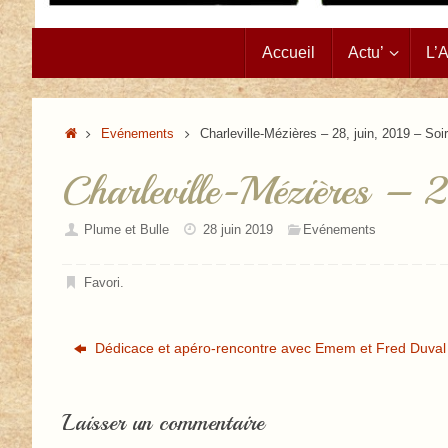
Passer
Accueil
Actu’
L’
au
contenu
Accueil
Evénements
Charleville-Mézières – 28, juin, 2019 – Soi
Charleville-Mézières – 2
Plume et Bulle
28 juin 2019
Evénements
Favori
.
Dédicace et apéro-rencontre avec Emem et Fred Duval
Laisser un commentaire