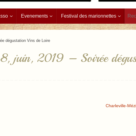
Asso
Evenements
Festival des marionnettes
rée dégustation Vins de Loire
8, juin, 2019 – Soirée dégust
Charleville-Méz