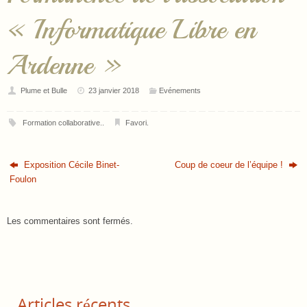
« Informatique Libre en
Ardenne »
Plume et Bulle
23 janvier 2018
Evénements
Formation collaborative.
.
Favori
.
Exposition Cécile Binet-
Coup de coeur de l’équipe !
Foulon
Les commentaires sont fermés.
Articles récents